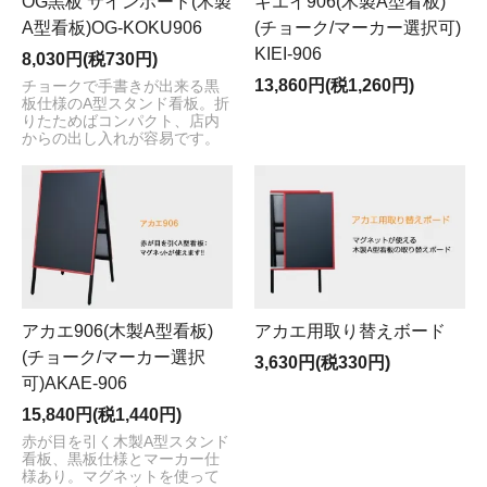
OG黒板 サインボード(木製
キエイ906(木製A型看板)
A型看板)OG-KOKU906
(チョーク/マーカー選択可)
KIEI-906
8,030円(税730円)
13,860円(税1,260円)
チョークで手書きが出来る黒
板仕様のA型スタンド看板。折
りたためばコンパクト、店内
からの出し入れが容易です。
アカエ906(木製A型看板)
アカエ用取り替えボード
(チョーク/マーカー選択
3,630円(税330円)
可)AKAE-906
15,840円(税1,440円)
赤が目を引く木製A型スタンド
看板、黒板仕様とマーカー仕
様あり。マグネットを使って