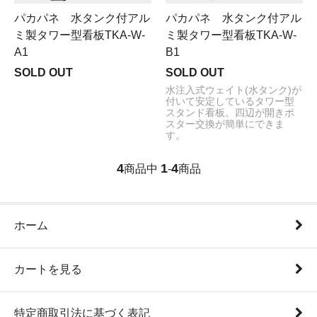
パカパネ 水タンク付アル
パカパネ 水タンク付アル
ミ製タワー型看板TKA-W-
ミ製タワー型看板TKA-W-
A1
B1
SOLD OUT
SOLD OUT
水注入式ウェイト(水タンク)が
付いて安定しているタワー型
スタンド看板。四辺が開きポ
スター交換が簡単にできま
す。
4
1
4
商品中
-
商品
ホーム
カートを見る
特定商取引法に基づく表記