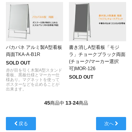
パカパネ アルミ製A型看板
書き消しA型看板「モジ
両面TKA-A-B1R
ラ」チョークブラック両面
(チョーク/マーカー選択
SOLD OUT
可)MOR-126
赤が目を引く木製A型スタンド
看板、黒板仕様とマーカー仕
SOLD OUT
様あり。マグネットを使って
ポスターなどを止めることが
出来ます。
45
13
24
商品中
-
商品
戻る
次へ